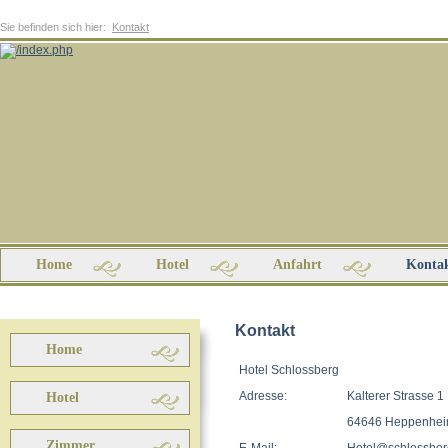
Sie befinden sich hier:
Kontakt
Home
Hotel
Anfahrt
Konta
Kontakt
Home
Hotel Schlossberg
Adresse:
Kalterer Strasse 1
Hotel
64646 Heppenhe
Zimmer