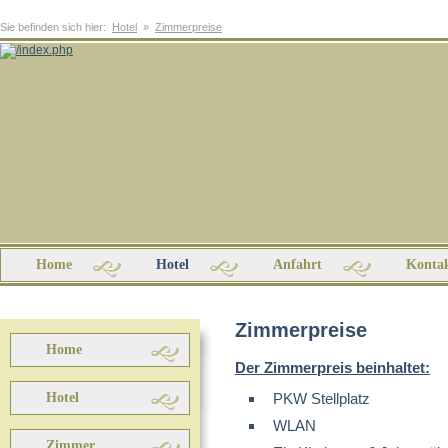
Sie befinden sich hier:
Hotel
»
Zimmerpreise
Home
Hotel
Anfahrt
Konta
Zimmerpreise
Home
Der Zimmerpreis beinhaltet:
Hotel
PKW Stellplatz
WLAN
Zimmer